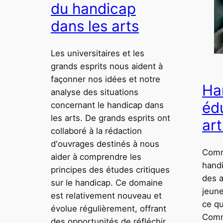
du handicap
dans les arts
Les universitaires et les
grands esprits nous aident à
façonner nos idées et notre
Ha
analyse des situations
éd
concernant le handicap dans
les arts. De grands esprits ont
art
collaboré à la rédaction
d'ouvrages destinés à nous
Comm
aider à comprendre les
hand
principes des études critiques
des 
sur le handicap. Ce domaine
jeune
est relativement nouveau et
ce qu
évolue régulièrement, offrant
Comm
des opportunités de réfléchir