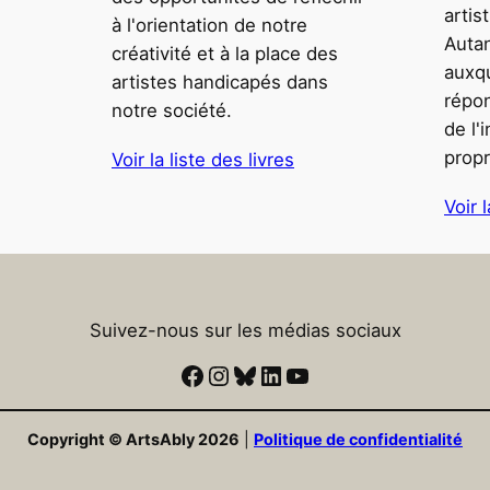
artis
à l'orientation de notre
Auta
créativité et à la place des
auxqu
artistes handicapés dans
répon
notre société.
de l'
propr
Voir la liste des livres
Voir l
Suivez-nous sur les médias sociaux
Facebook
Instagram
Ciel bleu
LinkedIn
YouTube
Copyright © ArtsAbly 2026
|
Politique de confidentialité