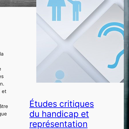
la
e
es
n.
 et
Études critiques
âtre
du handicap et
 que
représentation