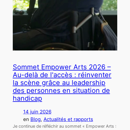
Sommet Empower Arts 2026 –
Au-delà de l'accès : réinventer
la scène grâce au leadership
des personnes en situation de
handicap
14 juin 2026
en
Blog
, 
Actualités et rapports
Je continue de réfléchir au sommet « Empower Arts :