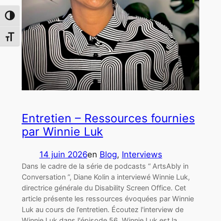
Passer en contraste élevé
Changer la taille de la police
Entretien – Ressources fournies
par Winnie Luk
14 juin 2026
en
Blog
, 
Interviews
Dans le cadre de la série de podcasts “ ArtsAbly in
Conversation ”, Diane Kolin a interviewé Winnie Luk,
directrice générale du Disability Screen Office. Cet
article présente les ressources évoquées par Winnie
Luk au cours de l’entretien. Écoutez l'interview de
Winnie Luk dans l'épisode 56. Winnie Luk est la